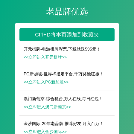
遥想公瑾当年，小乔初嫁了，雄姿英发。
羽扇纶巾，谈笑间，樯橹灰飞烟灭。
故国神游，多情应笑我，早生华发。
人生如梦，一尊还酹江月。